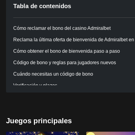
Tabla de contenidos
Cómo reclamar el bono del casino Admiralbet
Reclama la última oferta de bienvenida de Admiralbet en
Cómo obtener el bono de bienvenida paso a paso
Código de bono y reglas para jugadores nuevos
Cuándo necesitas un código de bono
Verificación y plazos
Cómo funcionan normalmente las contribuciones y las a
Depósito mínimo, límite del bono y límites de apuesta m
Juegos principales
Pasos para crear y verificar tu cuenta de Admiralbet
Métodos de retirada, tiempos de procesamiento y comisi