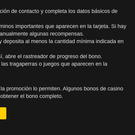
ación de contacto y completa los datos básicos de
rminos importantes que aparecen en la tarjeta. Si hay
ar manualmente algunas recompensas.
y deposita al menos la cantidad mínima indicada en
sí, abre el rastreador de progreso del bono.
 las tragaperras o juegos que aparecen en la
e la promoción lo permiten. Algunos bonos de casino
 obtener el bono completo.