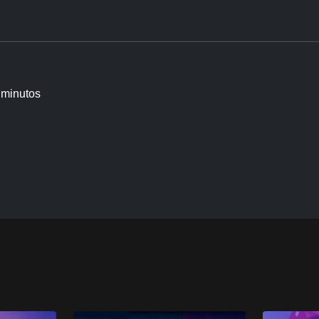
 minutos
puestas
áxima
ones