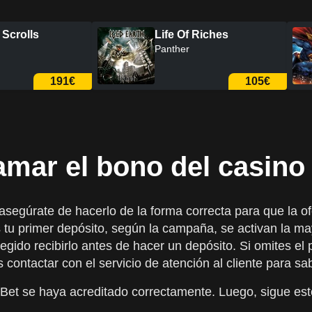
Scrolls
Life Of Riches
Panther
191€
105€
mar el bono del casino
 asegúrate de hacerlo de la forma correcta para que la of
tu primer depósito, según la campaña, se activan la may
egido recibirlo antes de hacer un depósito. Si omites el
contactar con el servicio de atención al cliente para sa
lBet se haya acreditado correctamente. Luego, sigue e