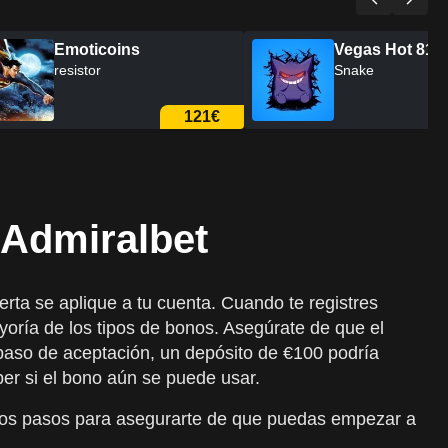
Emoticoins
Vegas Hot 81
resistor
Snake
121€
 Admiralbet
erta se aplique a tu cuenta. Cuando te registres
oría de los tipos de bonos. Asegúrate de que el
 paso de aceptación, un depósito de €100 podría
ber si el bono aún se puede usar.
stos pasos para asegurarte de que puedas empezar a