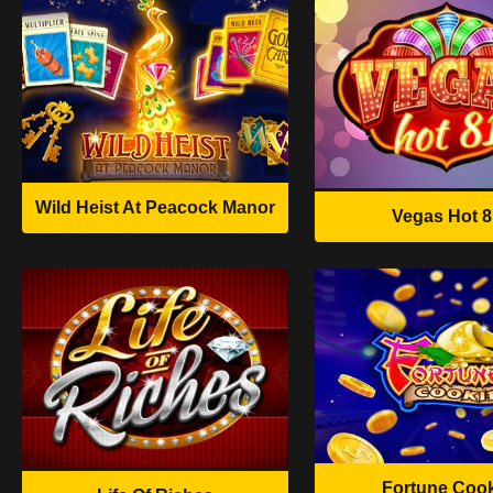
Wild Heist At Peacock Manor
Vegas Hot 
Fortune Coo