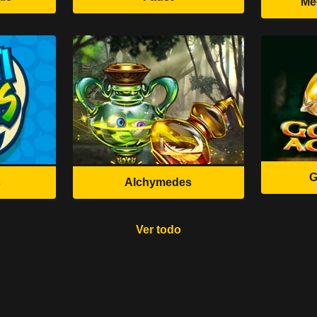
Me
G
s
Alchymedes
Ver todo