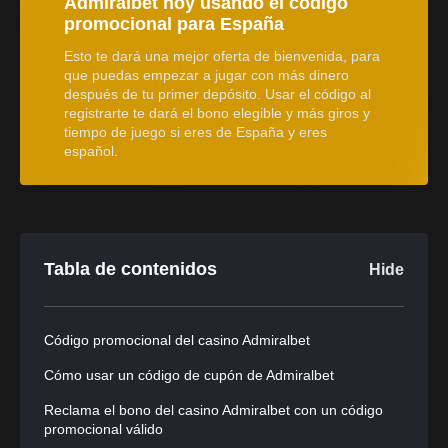
Admiralbet hoy usando el código
promocional para España
Esto te dará una mejor oferta de bienvenida, para
que puedas empezar a jugar con más dinero
después de tu primer depósito. Usar el código al
registrarte te dará el bono elegible y más giros y
tiempo de juego si eres de España y eres
español.
Tabla de contenidos
Hide
Código promocional del casino Admiralbet
Cómo usar un código de cupón de Admiralbet
Reclama el bono del casino Admiralbet con un código
promocional válido