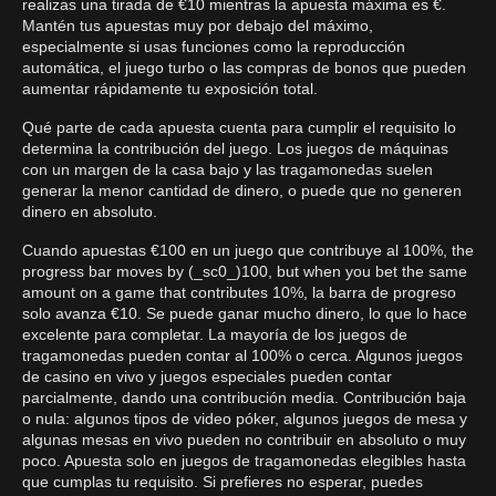
realizas una tirada de €10 mientras la apuesta máxima es €.
Mantén tus apuestas muy por debajo del máximo,
especialmente si usas funciones como la reproducción
automática, el juego turbo o las compras de bonos que pueden
aumentar rápidamente tu exposición total.
Qué parte de cada apuesta cuenta para cumplir el requisito lo
determina la contribución del juego. Los juegos de máquinas
con un margen de la casa bajo y las tragamonedas suelen
generar la menor cantidad de dinero, o puede que no generen
dinero en absoluto.
Cuando apuestas €100 en un juego que contribuye al 100%, the
progress bar moves by (_sc0_)100, but when you bet the same
amount on a game that contributes 10%, la barra de progreso
solo avanza €10. Se puede ganar mucho dinero, lo que lo hace
excelente para completar. La mayoría de los juegos de
tragamonedas pueden contar al 100% o cerca. Algunos juegos
de casino en vivo y juegos especiales pueden contar
parcialmente, dando una contribución media. Contribución baja
o nula: algunos tipos de video póker, algunos juegos de mesa y
algunas mesas en vivo pueden no contribuir en absoluto o muy
poco. Apuesta solo en juegos de tragamonedas elegibles hasta
que cumplas tu requisito. Si prefieres no esperar, puedes