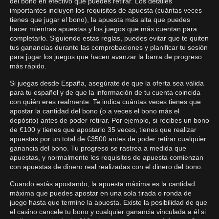
del bono en efectivo que puedes retirar. Los detalles
importantes incluyen los requisitos de apuesta (cuántas veces
tienes que jugar el bono), la apuesta más alta que puedes
hacer mientras apuestas y los juegos que más cuentan para
completarlo. Siguiendo estas reglas, puedes evitar que te quiten
tus ganancias durante las comprobaciones y planificar tu sesión
para jugar los juegos que hacen avanzar la barra de progreso
más rápido.
Si juegas desde España, asegúrate de que la oferta sea válida
para tu español y de que la información de tu cuenta coincida
con quién eres realmente. Te indica cuántas veces tienes que
apostar la cantidad del bono (o a veces el bono más el
depósito) antes de poder retirar. Por ejemplo, si recibes un bono
de €100 y tienes que apostarlo 35 veces, tienes que realizar
apuestas por un total de €3500 antes de poder retirar cualquier
ganancia del bono. Tu progreso se rastrea a medida que
apuestas, y normalmente los requisitos de apuesta comienzan
con apuestas de dinero real realizadas con el dinero del bono.
Cuando estás apostando, la apuesta máxima es la cantidad
máxima que puedes apostar en una sola tirada o ronda de
juego hasta que termine la apuesta. Existe la posibilidad de que
el casino cancele tu bono y cualquier ganancia vinculada a él si