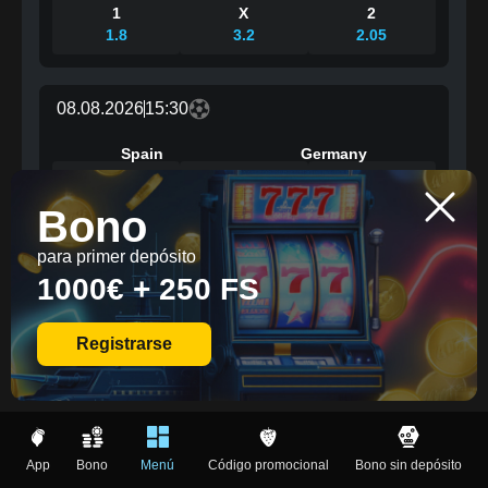
1
X
2
1.8
3.2
2.05
08.08.2026
15:30
Spain
Germany
1
X
2
1.72
4.1
4.6
Bono
para primer depósito
1
2
3
4
Siguiente
1000€ + 250 FS
Registrarse
Ver más
App
Bono
Menú
Código promocional
Bono sin depósito