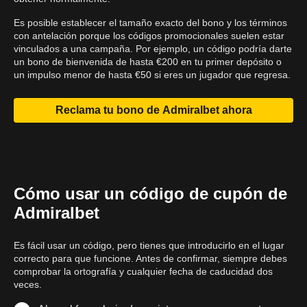
Es posible establecer el tamaño exacto del bono y los términos
con antelación porque los códigos promocionales suelen estar
vinculados a una campaña. Por ejemplo, un código podría darte
un bono de bienvenida de hasta €200 en tu primer depósito o
un impulso menor de hasta €50 si eres un jugador que regresa.
Reclama tu bono de Admiralbet ahora
Cómo usar un código de cupón de
Admiralbet
Es fácil usar un código, pero tienes que introducirlo en el lugar
correcto para que funcione. Antes de confirmar, siempre debes
comprobar la ortografía y cualquier fecha de caducidad dos
veces.