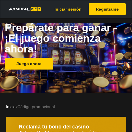
Iniciar sesión
Registrarse
Prepárate para ganar -
¡El juego comienza
ahora!
Juega ahora
Inicio
Código promocional
Reclama tu bono del casino