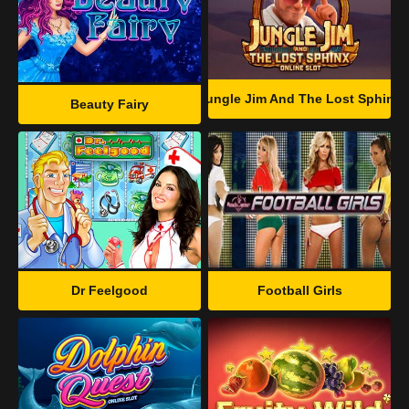
Jungle Jim And The Lost Sphinx
Beauty Fairy
Dr Feelgood
Football Girls