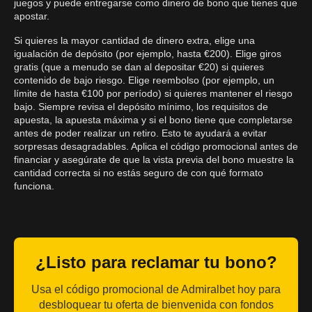
juegos y puede entregarse como dinero de bono que tienes que
apostar.
Si quieres la mayor cantidad de dinero extra, elige una
igualación de depósito (por ejemplo, hasta €200). Elige giros
gratis (que a menudo se dan al depositar €20) si quieres
contenido de bajo riesgo. Elige reembolso (por ejemplo, un
límite de hasta €100 por período) si quieres mantener el riesgo
bajo. Siempre revisa el depósito mínimo, los requisitos de
apuesta, la apuesta máxima y si el bono tiene que completarse
antes de poder realizar un retiro. Esto te ayudará a evitar
sorpresas desagradables. Aplica el código promocional antes de
financiar y asegúrate de que la vista previa del bono muestre la
cantidad correcta si no estás seguro de con qué formato
funciona.
¿Listo para reclamar tu bono?
Usa el código promocional de Admiralbet hoy para
desbloquear tu oferta de bienvenida con fondos