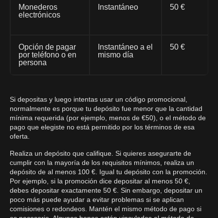
Monederos
Instantáneo
50 €
electrónicos
Opción de pagar
Instantáneo a el
50 €
por teléfono o en
mismo día
persona
Si depositas y luego intentas usar un código promocional,
normalmente es porque tu depósito fue menor que la cantidad
mínima requerida (por ejemplo, menos de €50), o el método de
pago que elegiste no está permitido por los términos de esa
oferta.
Realiza un depósito que califique. Si quieres asegurarte de
cumplir con la mayoría de los requisitos mínimos, realiza un
depósito de al menos 100 €. Igual tu depósito con la promoción.
Por ejemplo, si la promoción dice depositar al menos 50 €,
debes depositar exactamente 50 €. Sin embargo, depositar un
poco más puede ayudar a evitar problemas si se aplican
comisiones o redondeos. Mantén el mismo método de pago si