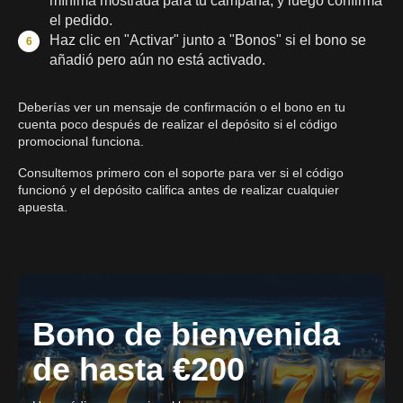
mínima mostrada para tu campaña, y luego confirma
el pedido.
Haz clic en "Activar" junto a "Bonos" si el bono se
añadió pero aún no está activado.
Deberías ver un mensaje de confirmación o el bono en tu
cuenta poco después de realizar el depósito si el código
promocional funciona.
Consultemos primero con el soporte para ver si el código
funcionó y el depósito califica antes de realizar cualquier
apuesta.
Bono de bienvenida
de hasta €200