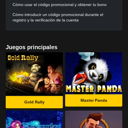
Cómo usar el código promocional y obtener tu bono
Cómo introducir un código promocional durante el
registro y la verificación de la cuenta
Verificación de la cuenta después de usar un código
promocional
Términos de la oferta de bienvenida: requisitos de
Juegos principales
apuesta, apuesta máxima y contribución de los juegos
Tipos de bonos habituales que puedes obtener
Métodos de depósito y depósito mínimo para usar
promociones
Código promocional del casino Admiralbet
Tarifas
Master Panda
Gold Rally