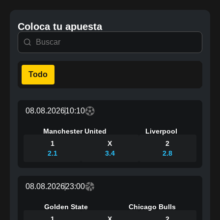
Coloca tu apuesta
Todo
08.08.2026
10:10
Manchester United
Liverpool
1
X
2
2.1
3.4
2.8
08.08.2026
23:00
Golden State
Chicago Bulls
1
X
2